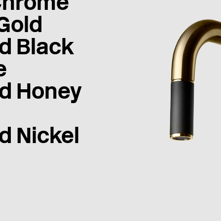
Chrome
Gold
d Black
e
d Honey
d Nickel