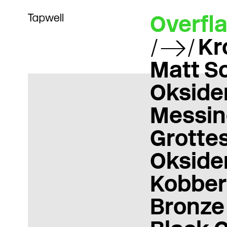
Overfla
Kr
Matt So
Okside
Messin
Grotte
Okside
Kobber
Bronze