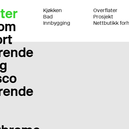
ter
Kjøkken
Overflater
Bad
Prosjekt
om
Innbygging
Nettbutikk for
rt
rende
g
sco
rende