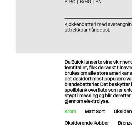
BrBC
BrHG
BN
Kjøkkenbatteri med avstengnin
uttrekkbar hånddusj.
Da Buick lanserte sine skinnende
femtitallet, fikk de raskt tilnavn
brukes om alle store amerikans
det desidert mest populære val
blandebatterier. Det beskytter
speilblank overflate som er en
støpt i messing og blir deretter 
gjennom elektrolyse.
Krom
Matt Sort
Oksider
Oksiderende Kobber
Bronz