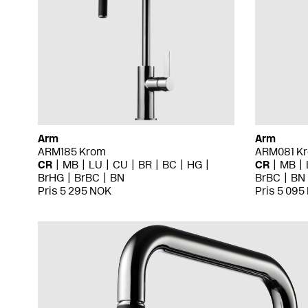
Arm
Arm
ARM185 Krom
ARM081 K
CR
MB
LU
CU
BR
BC
HG
CR
MB
BrHG
BrBC
BN
BrBC
BN
Pris 5 295 NOK
Pris 5 095