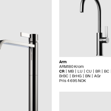
Arm
ARM180 Krom
CR
MB
LU
CU
BR
BC
BrBC
BrHG
BN
AGr
Pris 4 695 NOK