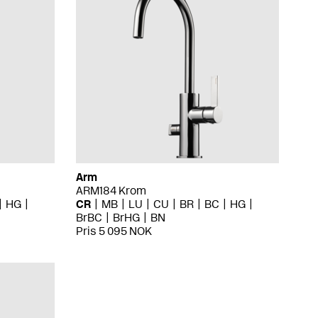
Arm
ARM184 Krom
HG
CR
MB
LU
CU
BR
BC
HG
BrBC
BrHG
BN
Pris 5 095 NOK