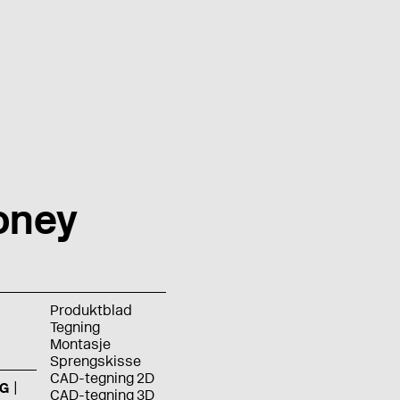
oney
Produktblad
Tegning
Montasje
Sprengskisse
CAD-tegning 2D
G
CAD-tegning 3D