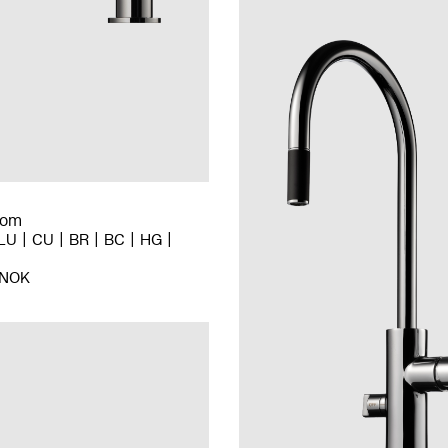
rom
LU
CU
BR
BC
HG
 NOK