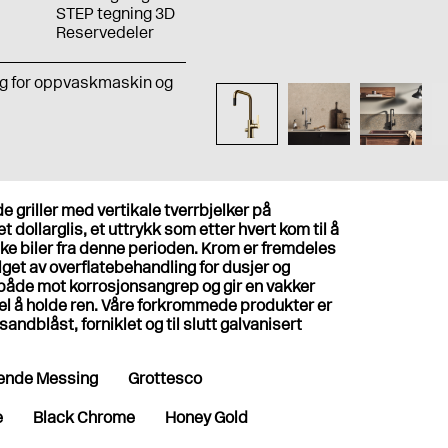
STEP tegning 3D
Reservedeler
g for oppvaskmaskin og
 griller med vertikale tverrbjelker på
et dollarglis, et uttrykk som etter hvert kom til å
ke biler fra denne perioden. Krom er fremdeles
get av overflatebehandling for dusjer og
 både mot korrosjonsangrep og gir en vakker
kel å holde ren. Våre forkrommede produkter er
sandblåst, forniklet og til slutt galvanisert
ende Messing
Grottesco
e
Black Chrome
Honey Gold