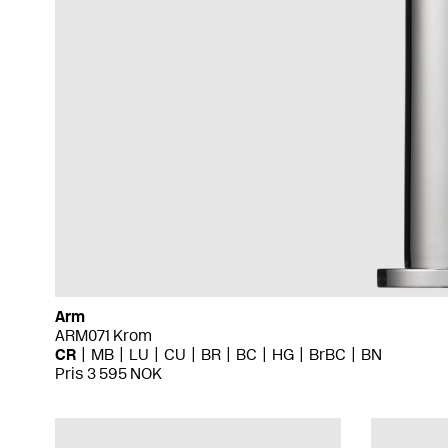
Arm
ARM071 Krom
CR
MB
LU
CU
BR
BC
HG
BrBC
BN
Pris 3 595 NOK