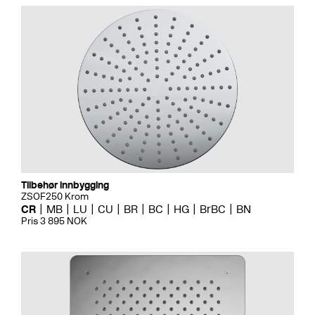
Tilbehør innbygging
ZSOF250 Krom
CR
MB
LU
CU
BR
BC
HG
BrBC
BN
Pris 3 895 NOK