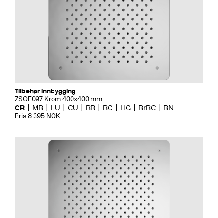
Tilbehør innbygging
ZSOF097 Krom 400x400 mm
CR
MB
LU
CU
BR
BC
HG
BrBC
BN
Pris 8 395 NOK