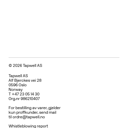
© 2026 Tapwell AS
Tapwell AS
Alf Bjerckes vei 28
0596 Oslo
Norway
T +47 23 05 14 30
Org.nr 986210407
For bestilling av varer, gjelder
kun proffkunder, send mail
til
ordre@tapwell.no
Whistleblowing report