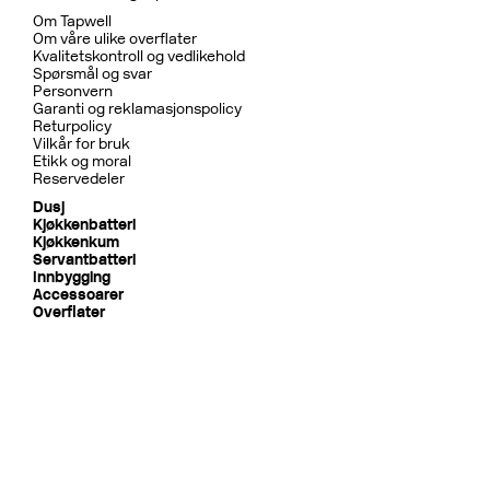
Om Tapwell
Om våre ulike overflater
Kvalitetskontroll og vedlikehold
Spørsmål og svar
Personvern
Garanti og reklamasjonspolicy
Returpolicy
Vilkår for bruk
Etikk og moral
Reservedeler
Dusj
Kjøkkenbatteri
Kjøkkenkum
Servantbatteri
Innbygging
Accessoarer
Overflater
Andre varemerker:
Instagram