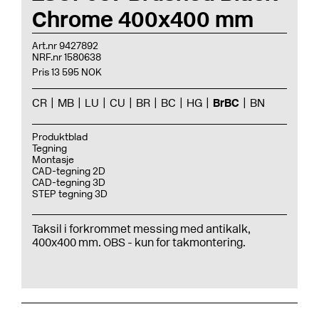
Chrome 400x400 mm
Art.nr 9427892
NRF.nr 1580638
Pris 13 595 NOK
CR
MB
LU
CU
BR
BC
HG
BrBC
BN
Produktblad
Tegning
Montasje
CAD-tegning 2D
CAD-tegning 3D
STEP tegning 3D
Taksil i forkrommet messing med antikalk,
400x400 mm. OBS - kun for takmontering.