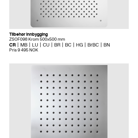
Tilbehør innbygging
ZSOF098 Krom 500x500 mm
CR
MB
LU
CU
BR
BC
HG
BrBC
BN
Pris 9 495 NOK