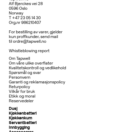
Alf Bjerckes vei 28
0596 Oslo
Norway
T +47 23 05 14 30
Org.nr 986210407
For bestilling av varer, gjelder
kun proffkunder, send mail
til
ordre@tapwell.no
Whistleblowing report
Om Tapwell
Om våre ulike overflater
Kvalitetskontroll og vedlikehold
Spørsmål og svar
Personvern
Garanti og reklamasjonspolicy
Returpolicy
Vilkår for bruk
Etikk og moral
Reservedeler
Dusj
Kjøkkenbatteri
Kjøkkenkum
Servantbatteri
Innbygging