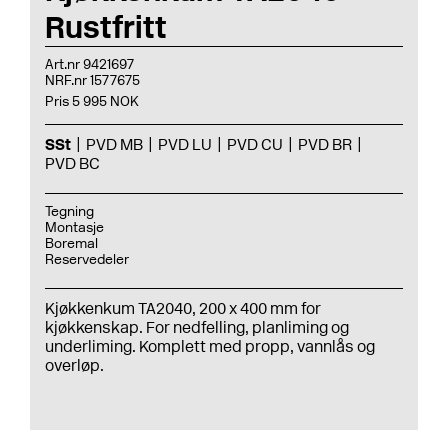
Rustfritt
Art.nr 9421697
NRF.nr 1577675
Pris 5 995 NOK
SSt
PVD MB
PVD LU
PVD CU
PVD BR
PVD BC
Tegning
Montasje
Boremal
Reservedeler
Kjøkkenkum TA2040, 200 x 400 mm for
kjøkkenskap. For nedfelling, planliming og
underliming. Komplett med propp, vannlås og
overløp.