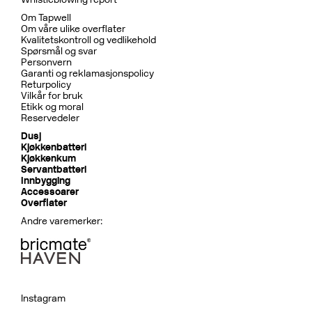
Om Tapwell
Om våre ulike overflater
Kvalitetskontroll og vedlikehold
Spørsmål og svar
Personvern
Garanti og reklamasjonspolicy
Returpolicy
Vilkår for bruk
Etikk og moral
Reservedeler
Dusj
Kjøkkenbatteri
Kjøkkenkum
Servantbatteri
Innbygging
Accessoarer
Overflater
Andre varemerker:
Instagram