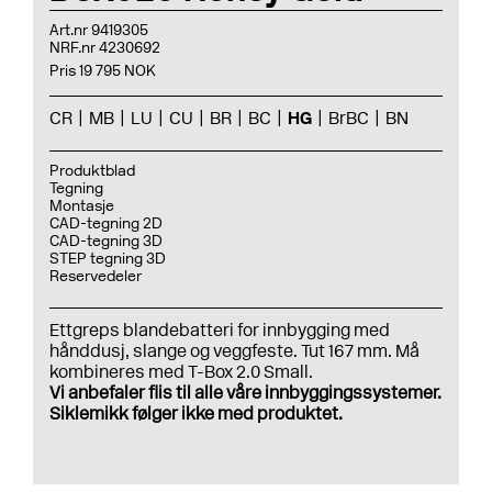
Art.nr 9419305
NRF.nr 4230692
Pris 19 795 NOK
CR
MB
LU
CU
BR
BC
HG
BrBC
BN
Produktblad
Tegning
Montasje
CAD-tegning 2D
CAD-tegning 3D
STEP tegning 3D
Reservedeler
Ettgreps blandebatteri for innbygging med
hånddusj, slange og veggfeste. Tut 167 mm. Må
kombineres med
T-Box 2.0 Small.
Vi anbefaler flis til alle våre innbyggingssystemer.
Siklemikk følger ikke med produktet.