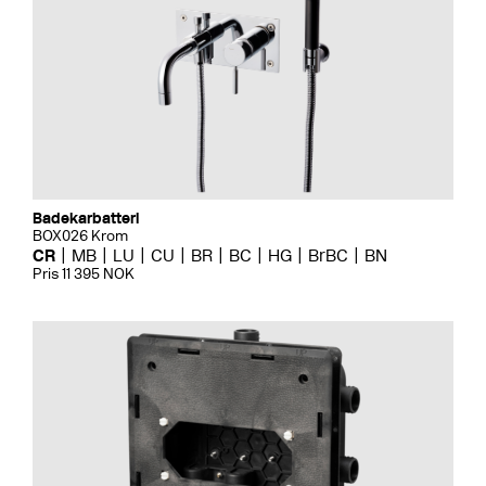
Badekarbatteri
BOX026 Krom
CR
MB
LU
CU
BR
BC
HG
BrBC
BN
Pris 11 395 NOK