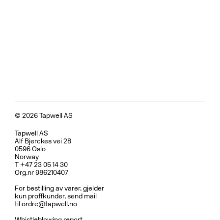
© 2026 Tapwell AS
Tapwell AS
Alf Bjerckes vei 28
0596 Oslo
Norway
T +47 23 05 14 30
Org.nr 986210407
For bestilling av varer, gjelder
kun proffkunder, send mail
til
ordre@tapwell.no
Whistleblowing report