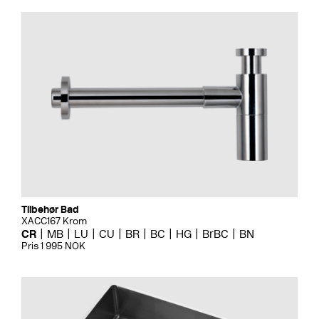
Tilbehør Bad
XACC167 Krom
CR
MB
LU
CU
BR
BC
HG
BrBC
BN
Pris 1 995 NOK