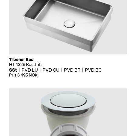
Tilbehør Bad
HT 4328 Rustfritt
SSt
PVD LU
PVD CU
PVD BR
PVD BC
Pris 6 495 NOK