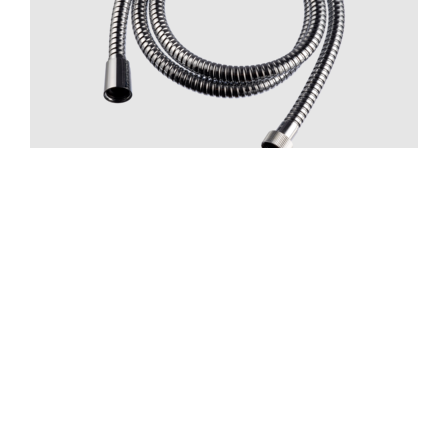
Slanger
ZFLO002 Krom
Pris 395 NOK