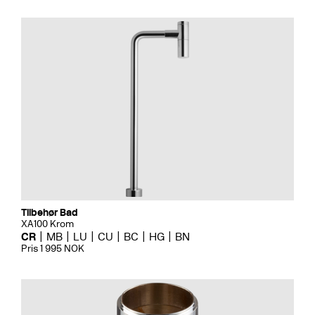
Tilbehør Bad
XA100 Krom
CR
MB
LU
CU
BC
HG
BN
Pris 1 995 NOK