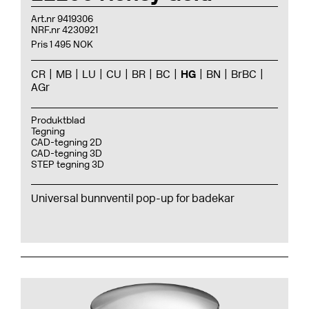
Art.nr 9419306
NRF.nr 4230921
Pris 1 495 NOK
CR
MB
LU
CU
BR
BC
HG
BN
BrBC
AGr
Produktblad
Tegning
CAD-tegning 2D
CAD-tegning 3D
STEP tegning 3D
Universal bunnventil pop-up for badekar