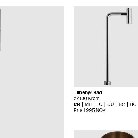
Tilbehør Bad
XA100 Krom
CR
MB
LU
CU
BC
HG
Pris 1 995 NOK