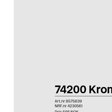
74200 Kro
Art.nr 8575839
NRF.nr 4230561
Pris 595 NOK