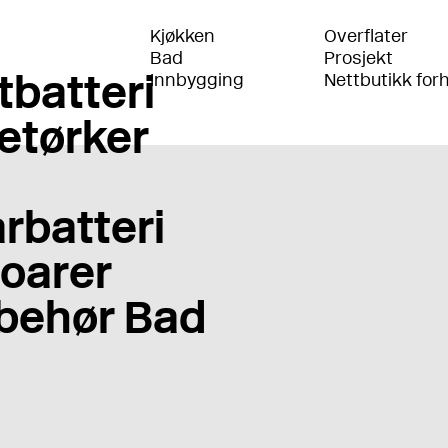
Kjøkken
Overflater
Bad
Prosjekt
tbatteri
Innbygging
Nettbutikk for
etørker
rbatteri
oarer
lbehør Bad