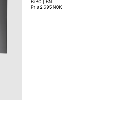
BrBC
BN
Pris 2 695 NOK