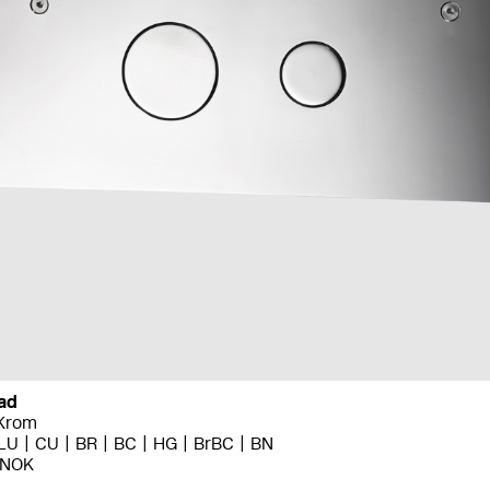
Bad
Krom
LU
CU
BR
BC
HG
BrBC
BN
5 NOK