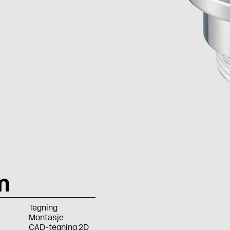
m
Tegning
Montasje
CAD-tegning 2D