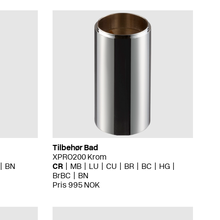
Tilbehør Bad
XPRO200 Krom
BN
CR
MB
LU
CU
BR
BC
HG
BrBC
BN
Pris 995 NOK