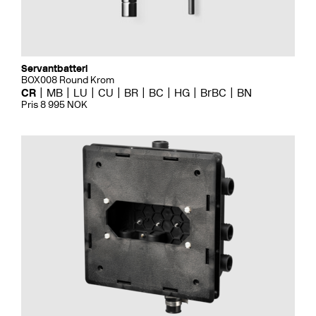
Servantbatteri
BOX008 Round Krom
CR
MB
LU
CU
BR
BC
HG
BrBC
BN
Pris 8 995 NOK