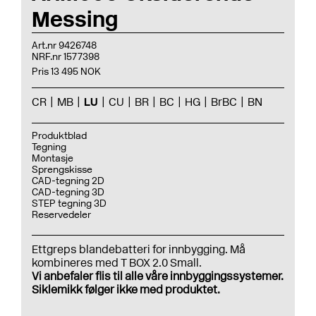
Messing
Art.nr 9426748
NRF.nr 1577398
Pris 13 495 NOK
CR
MB
LU
CU
BR
BC
HG
BrBC
BN
Produktblad
Tegning
Montasje
Sprengskisse
CAD-tegning 2D
CAD-tegning 3D
STEP tegning 3D
Reservedeler
Ettgreps blandebatteri for innbygging. Må
kombineres med T BOX 2.0 Small.
Vi anbefaler flis til alle våre innbyggingssystemer.
Siklemikk følger ikke med produktet.