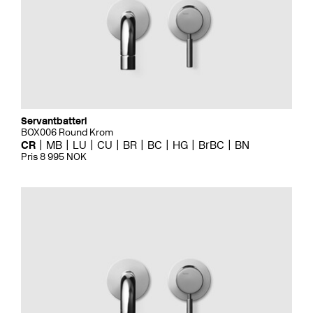
Servantbatteri
BOX006 Round Krom
CR
MB
LU
CU
BR
BC
HG
BrBC
BN
Pris 8 995 NOK