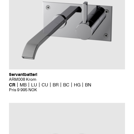
Servantbatteri
ARM008 Krom
CR
MB
LU
CU
BR
BC
HG
BN
Pris 9 995 NOK