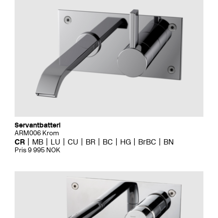
Servantbatteri
ARM006 Krom
CR
MB
LU
CU
BR
BC
HG
BrBC
BN
Pris 9 995 NOK