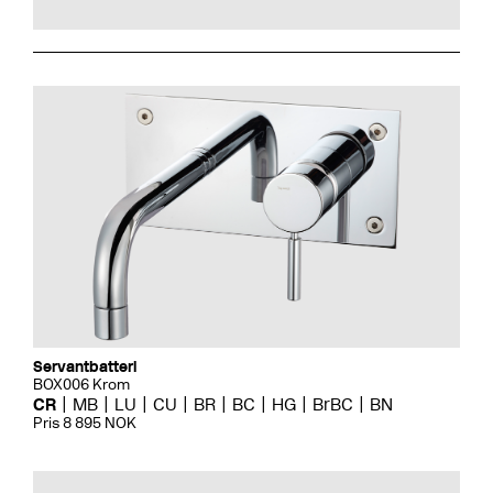
Servantbatteri
BOX006 Krom
CR
MB
LU
CU
BR
BC
HG
BrBC
BN
Pris 8 895 NOK