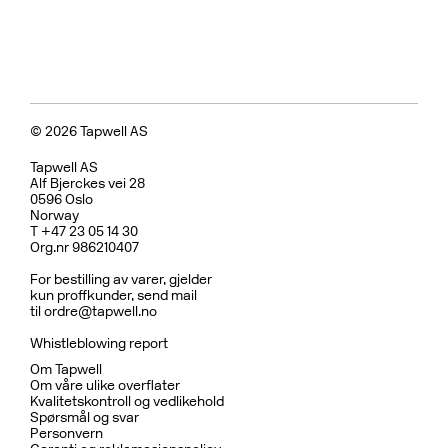
© 2026 Tapwell AS
Tapwell AS
Alf Bjerckes vei 28
0596 Oslo
Norway
T +47 23 05 14 30
Org.nr 986210407
For bestilling av varer, gjelder
kun proffkunder, send mail
til
ordre@tapwell.no
Whistleblowing report
Om Tapwell
Om våre ulike overflater
Kvalitetskontroll og vedlikehold
Spørsmål og svar
Personvern