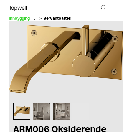
Innbygging
Servantbatteri
ARM006 Oksiderende