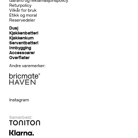
Garanti og reklamasjonspolicy
Returpolicy
Vilkår for bruk
Etikk og moral
Reservedeler
Dusj
Kjøkkenbatteri
Kjøkkenkum
Servantbatteri
Innbygging
Accessoarer
Overflater
Andre varemerker:
Instagram
Samarbeid: