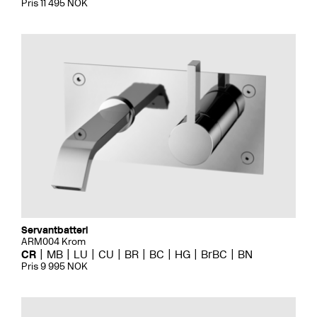
Pris 11 495 NOK
Servantbatteri
ARM004 Krom
CR
MB
LU
CU
BR
BC
HG
BrBC
BN
Pris 9 995 NOK