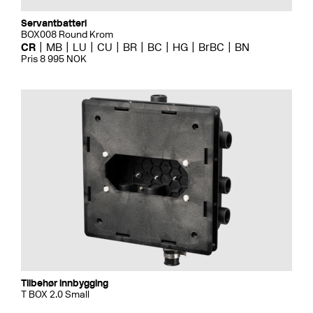
Servantbatteri
BOX008 Round Krom
CR
MB
LU
CU
BR
BC
HG
BrBC
BN
Pris 8 995 NOK
Tilbehør innbygging
T BOX 2.0 Small