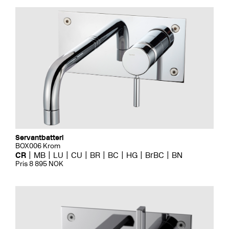
Servantbatteri
BOX006 Krom
CR
MB
LU
CU
BR
BC
HG
BrBC
BN
Pris 8 895 NOK