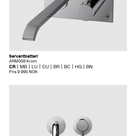
Servantbatteri
ARM008 Krom
CR
MB
LU
CU
BR
BC
HG
BN
Pris 9 995 NOK