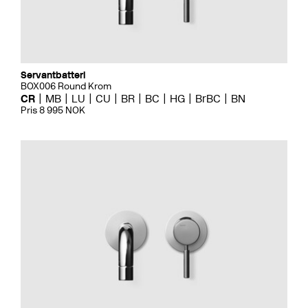
Servantbatteri
BOX006 Round Krom
CR
MB
LU
CU
BR
BC
HG
BrBC
BN
Pris 8 995 NOK