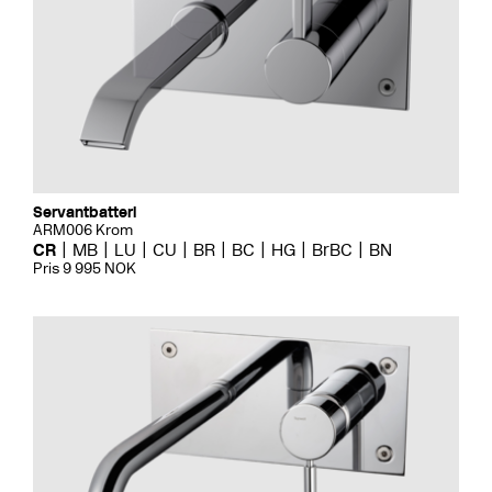
Servantbatteri
ARM006 Krom
CR
MB
LU
CU
BR
BC
HG
BrBC
BN
Pris 9 995 NOK