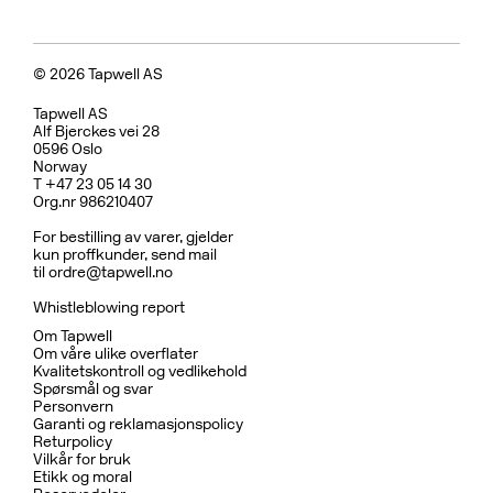
© 2026 Tapwell AS
Tapwell AS
Alf Bjerckes vei 28
0596 Oslo
Norway
T +47 23 05 14 30
Org.nr 986210407
For bestilling av varer, gjelder
kun proffkunder, send mail
til
ordre@tapwell.no
Whistleblowing report
Om Tapwell
Om våre ulike overflater
Kvalitetskontroll og vedlikehold
Spørsmål og svar
Personvern
Garanti og reklamasjonspolicy
Returpolicy
Vilkår for bruk
Etikk og moral