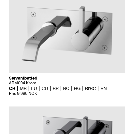
Servantbatteri
ARM004 Krom
CR
MB
LU
CU
BR
BC
HG
BrBC
BN
Pris 9 995 NOK