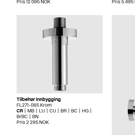
Pris 12 095 NOK
Pris 5 495
Tilbehør innbygging
FL271-085 Krom
CR
MB
LU
CU
BR
BC
HG
BrBC
BN
Pris 2 295 NOK