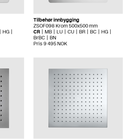
Tilbehør innbygging
ZSOF098 Krom 500x500 mm
HG
CR
MB
LU
CU
BR
BC
HG
BrBC
BN
Pris 9 495 NOK