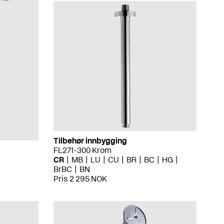
Tilbehør innbygging
FL271-300 Krom
CR
MB
LU
CU
BR
BC
HG
BrBC
BN
Pris 2 295 NOK