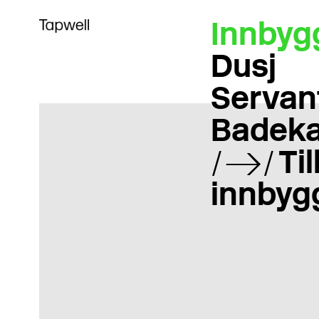
Innbyg
Dusj
Servan
Badeka
Ti
innbyg