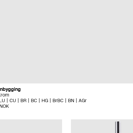
innbygging
Krom
LU
CU
BR
BC
HG
BrBC
BN
AGr
 NOK