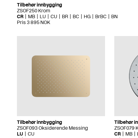
Tilbehør innbygging
ZSOF250 Krom
CR
MB
LU
CU
BR
BC
HG
BrBC
BN
Pris 3 895 NOK
Tilbehør innbygging
Tilbehør 
ZSOF093 Oksiderende Messing
ZSOF079 
LU
CU
CR
MB