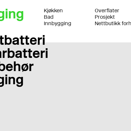
ging
Kjøkken
Overflater
Bad
Prosjekt
Innbygging
Nettbutikk for
tbatteri
rbatteri
lbehør
ging