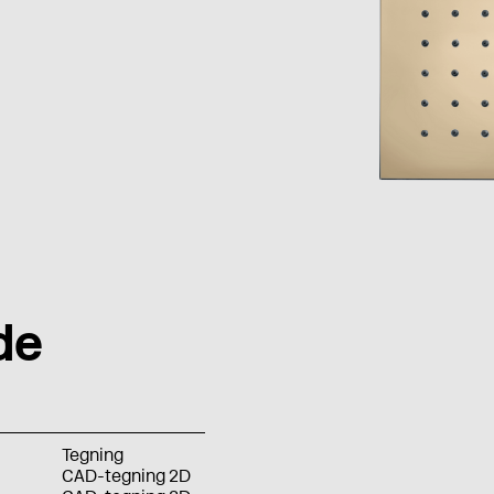
de
Tegning
CAD-tegning 2D