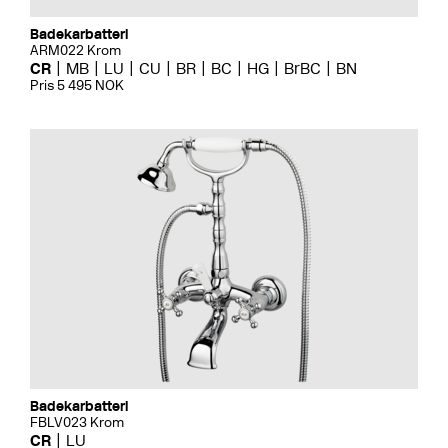
Badekarbatteri
ARM022 Krom
CR
MB
LU
CU
BR
BC
HG
BrBC
BN
Pris 5 495 NOK
Badekarbatteri
FBLV023 Krom
CR
LU