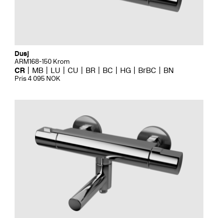
Dusj
ARM168-150 Krom
CR
MB
LU
CU
BR
BC
HG
BrBC
BN
Pris 4 095 NOK