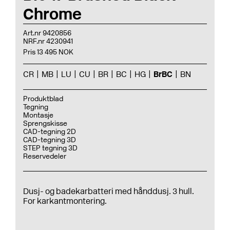
Chrome
Art.nr 9420856
NRF.nr 4230941
Pris 13 495 NOK
CR
MB
LU
CU
BR
BC
HG
BrBC
BN
Produktblad
Tegning
Montasje
Sprengskisse
CAD-tegning 2D
CAD-tegning 3D
STEP tegning 3D
Reservedeler
Dusj- og badekarbatteri med hånddusj. 3 hull.
For karkantmontering.