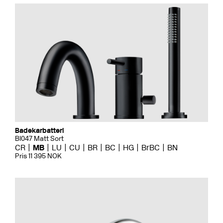
Badekarbatteri
BI047 Matt Sort
CR
MB
LU
CU
BR
BC
HG
BrBC
BN
Pris 11 395 NOK