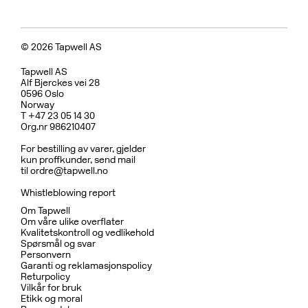
© 2026 Tapwell AS
Tapwell AS
Alf Bjerckes vei 28
0596 Oslo
Norway
T +47 23 05 14 30
Org.nr 986210407
For bestilling av varer, gjelder
kun proffkunder, send mail
til
ordre@tapwell.no
Whistleblowing report
Om Tapwell
Om våre ulike overflater
Kvalitetskontroll og vedlikehold
Spørsmål og svar
Personvern
Garanti og reklamasjonspolicy
Returpolicy
Vilkår for bruk
Etikk og moral