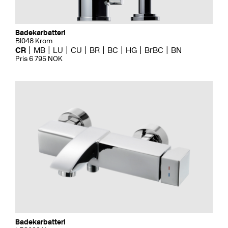
Badekarbatteri
BI048 Krom
CR
MB
LU
CU
BR
BC
HG
BrBC
BN
Pris 6 795 NOK
Badekarbatteri