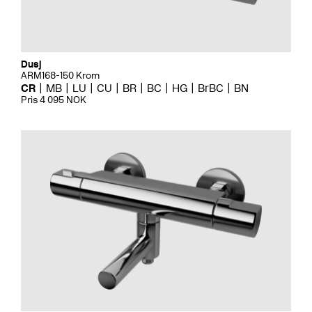
Dusj
ARM168-150 Krom
CR
MB
LU
CU
BR
BC
HG
BrBC
BN
Pris 4 095 NOK