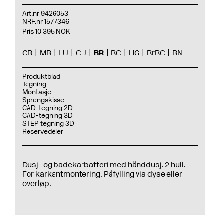
Art.nr 9426053
NRF.nr 1577346
Pris 10 395 NOK
CR
MB
LU
CU
BR
BC
HG
BrBC
BN
Produktblad
Tegning
Montasje
Sprengskisse
CAD-tegning 2D
CAD-tegning 3D
STEP tegning 3D
Reservedeler
Dusj- og badekarbatteri med hånddusj. 2 hull.
For karkantmontering. Påfylling via dyse eller
overløp.