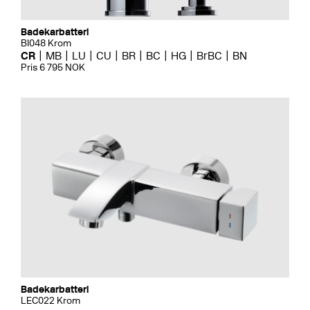
Badekarbatteri
BI048 Krom
CR
MB
LU
CU
BR
BC
HG
BrBC
BN
Pris 6 795 NOK
Badekarbatteri
LEC022 Krom