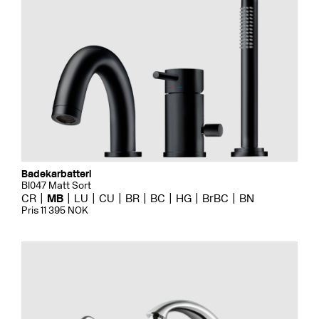
Badekarbatteri
BI047 Matt Sort
CR
MB
LU
CU
BR
BC
HG
BrBC
BN
Pris 11 395 NOK