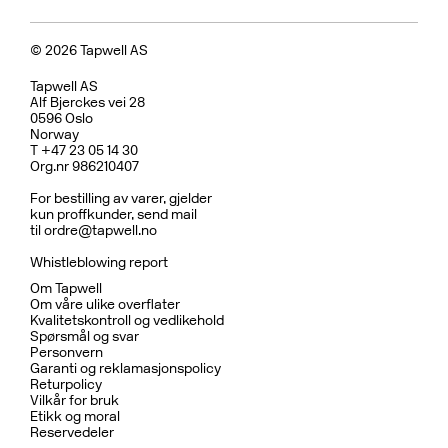
© 2026 Tapwell AS
Tapwell AS
Alf Bjerckes vei 28
0596 Oslo
Norway
T +47 23 05 14 30
Org.nr 986210407
For bestilling av varer, gjelder
kun proffkunder, send mail
til
ordre@tapwell.no
Whistleblowing report
Om Tapwell
Om våre ulike overflater
Kvalitetskontroll og vedlikehold
Spørsmål og svar
Personvern
Garanti og reklamasjonspolicy
Returpolicy
Vilkår for bruk
Etikk og moral
Reservedeler