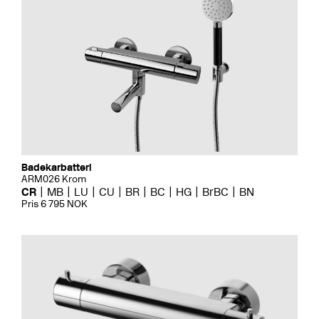
Badekarbatteri
ARM026 Krom
CR
MB
LU
CU
BR
BC
HG
BrBC
BN
Pris 6 795 NOK