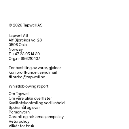
© 2026 Tapwell AS
Tapwell AS
Alf Bjerckes vei 28
0596 Oslo
Norway
T +47 23 05 14 30
Org.nr 986210407
For bestilling av varer, gjelder
kun proffkunder, send mail
til
ordre@tapwell.no
Whistleblowing report
Om Tapwell
Om våre ulike overflater
Kvalitetskontroll og vedlikehold
Spørsmål og svar
Personvern
Garanti og reklamasjonspolicy
Returpolicy
Vilkår for bruk