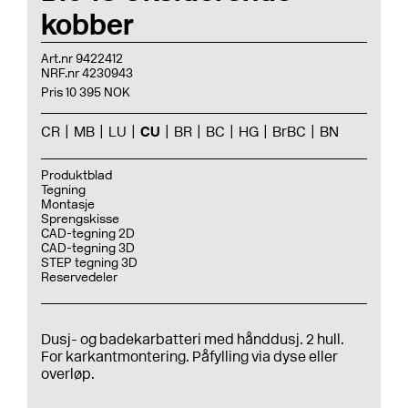
kobber
Art.nr 9422412
NRF.nr 4230943
Pris 10 395 NOK
CR
MB
LU
CU
BR
BC
HG
BrBC
BN
Produktblad
Tegning
Montasje
Sprengskisse
CAD-tegning 2D
CAD-tegning 3D
STEP tegning 3D
Reservedeler
Dusj- og badekarbatteri med hånddusj. 2 hull.
For karkantmontering. Påfylling via dyse eller
overløp.