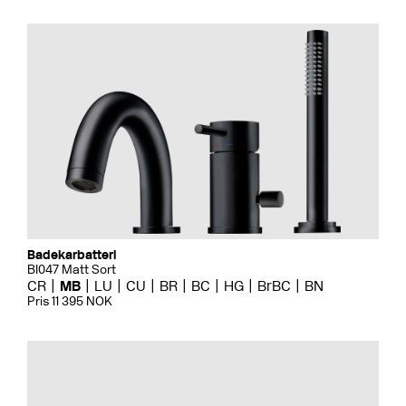
Badekarbatteri
BI047 Matt Sort
CR
MB
LU
CU
BR
BC
HG
BrBC
BN
Pris 11 395 NOK