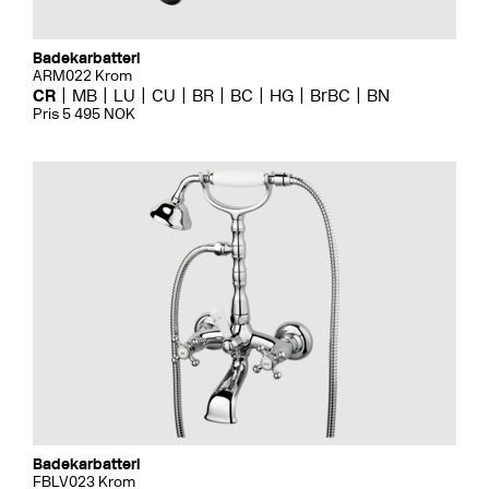
Badekarbatteri
ARM022 Krom
CR
MB
LU
CU
BR
BC
HG
BrBC
BN
Pris 5 495 NOK
Badekarbatteri
FBLV023 Krom