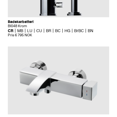
Badekarbatteri
BI048 Krom
CR
MB
LU
CU
BR
BC
HG
BrBC
BN
Pris 6 795 NOK