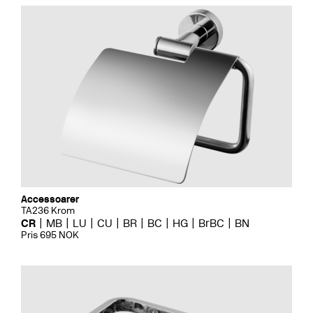
Accessoarer
TA236 Krom
CR
MB
LU
CU
BR
BC
HG
BrBC
BN
Pris 695 NOK