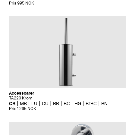
Pris 995 NOK
Accessoarer
TA220 Krom
CR
MB
LU
CU
BR
BC
HG
BrBC
BN
Pris 1 295 NOK