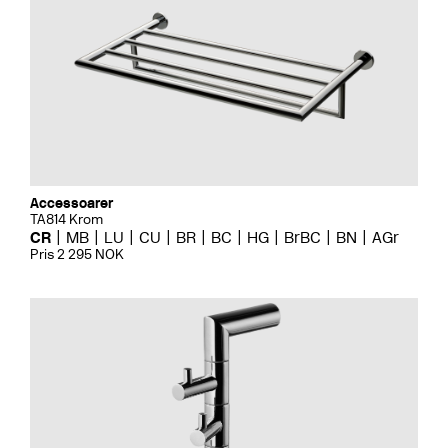
Accessoarer
TA814 Krom
CR
MB
LU
CU
BR
BC
HG
BrBC
BN
AGr
Pris 2 295 NOK