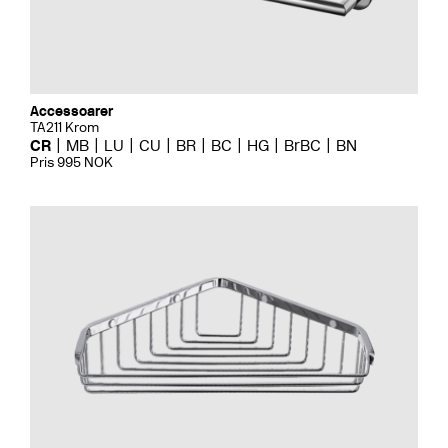
Accessoarer
TA211 Krom
CR
MB
LU
CU
BR
BC
HG
BrBC
BN
Pris 995 NOK