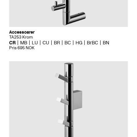
Accessoarer
TA253 Krom
CR
MB
LU
CU
BR
BC
HG
BrBC
BN
Pris 695 NOK