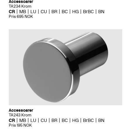
Accessoarer
TA234 Krom
CR
MB
LU
CU
BR
BC
HG
BrBC
BN
Pris 695 NOK
Accessoarer
TA243 Krom
CR
MB
LU
CU
BR
BC
HG
BrBC
BN
Pris 195 NOK