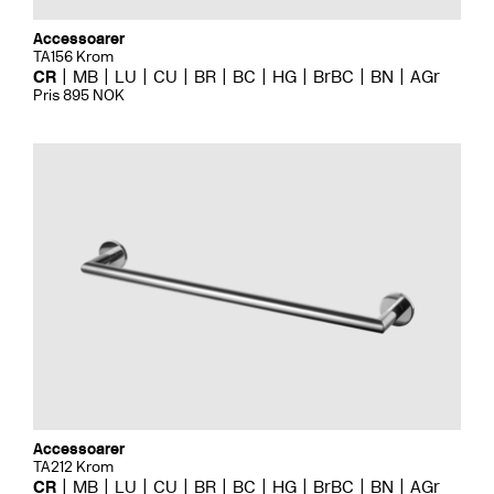
Accessoarer
TA156 Krom
CR
MB
LU
CU
BR
BC
HG
BrBC
BN
AGr
Pris 895 NOK
Accessoarer
TA212 Krom
CR
MB
LU
CU
BR
BC
HG
BrBC
BN
AGr