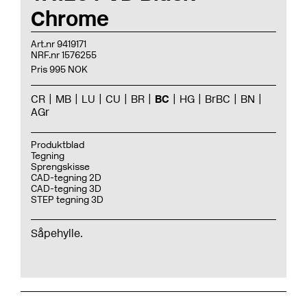
Chrome
Art.nr 9419171
NRF.nr 1576255
Pris 995 NOK
CR
MB
LU
CU
BR
BC
HG
BrBC
BN
AGr
Produktblad
Tegning
Sprengskisse
CAD-tegning 2D
CAD-tegning 3D
STEP tegning 3D
Såpehylle.