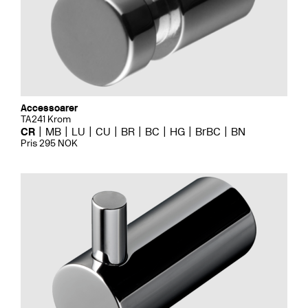
Accessoarer
TA241 Krom
CR
MB
LU
CU
BR
BC
HG
BrBC
BN
Pris 295 NOK