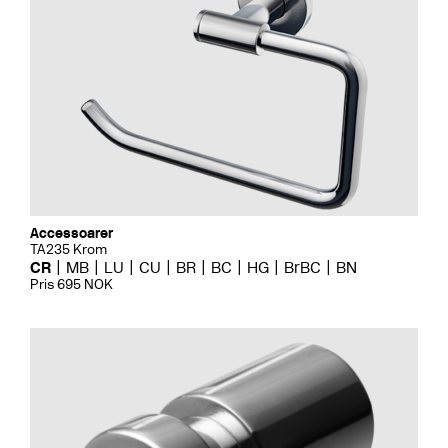
Accessoarer
TA235 Krom
CR
MB
LU
CU
BR
BC
HG
BrBC
BN
Pris 695 NOK