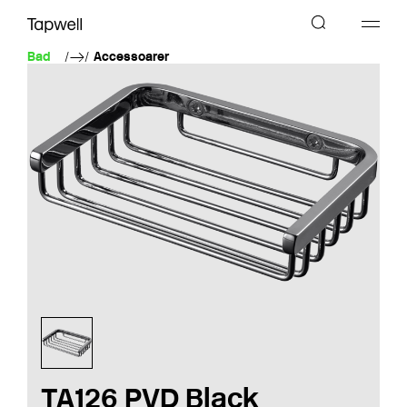
Bad
Accessoarer
TA126 PVD Black