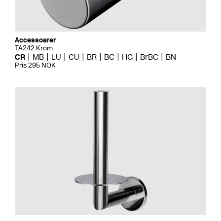
Accessoarer
TA242 Krom
CR
MB
LU
CU
BR
BC
HG
BrBC
BN
Pris 295 NOK