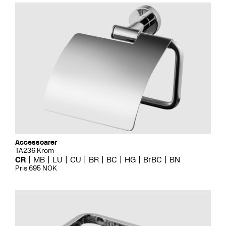
Accessoarer
TA236 Krom
CR
MB
LU
CU
BR
BC
HG
BrBC
BN
Pris 695 NOK