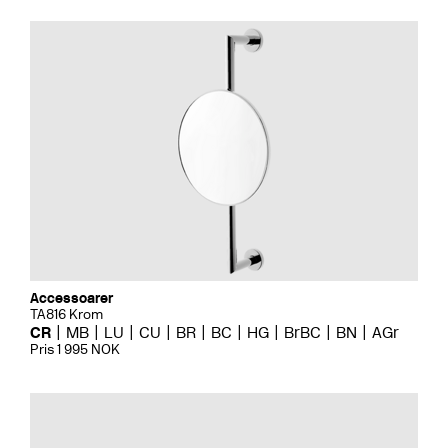
Accessoarer
TA816 Krom
CR
MB
LU
CU
BR
BC
HG
BrBC
BN
AGr
Pris 1 995 NOK