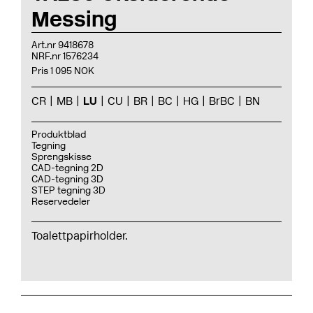
Messing
Art.nr 9418678
NRF.nr 1576234
Pris 1 095 NOK
CR
MB
LU
CU
BR
BC
HG
BrBC
BN
Produktblad
Tegning
Sprengskisse
CAD-tegning 2D
CAD-tegning 3D
STEP tegning 3D
Reservedeler
Toalettpapirholder.