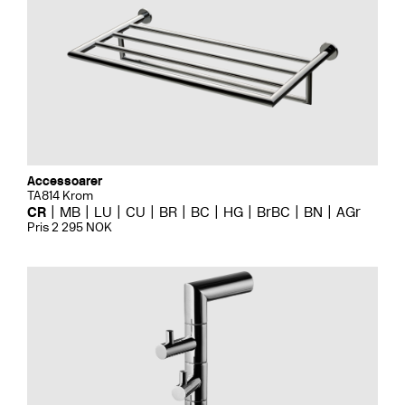
Accessoarer
TA814 Krom
CR
MB
LU
CU
BR
BC
HG
BrBC
BN
AGr
Pris 2 295 NOK