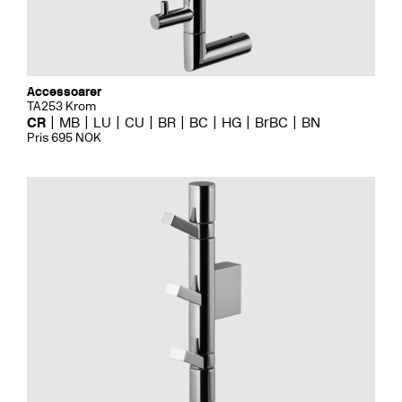
Accessoarer
TA253 Krom
CR
MB
LU
CU
BR
BC
HG
BrBC
BN
Pris 695 NOK