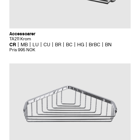
Accessoarer
TA211 Krom
CR
MB
LU
CU
BR
BC
HG
BrBC
BN
Pris 995 NOK