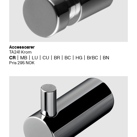
Accessoarer
TA241 Krom
CR
MB
LU
CU
BR
BC
HG
BrBC
BN
Pris 295 NOK