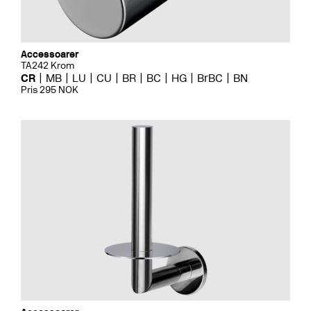
Accessoarer
TA242 Krom
CR
MB
LU
CU
BR
BC
HG
BrBC
BN
Pris 295 NOK