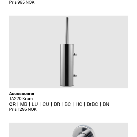
Pris 995 NOK
Accessoarer
TA220 Krom
CR
MB
LU
CU
BR
BC
HG
BrBC
BN
Pris 1 295 NOK