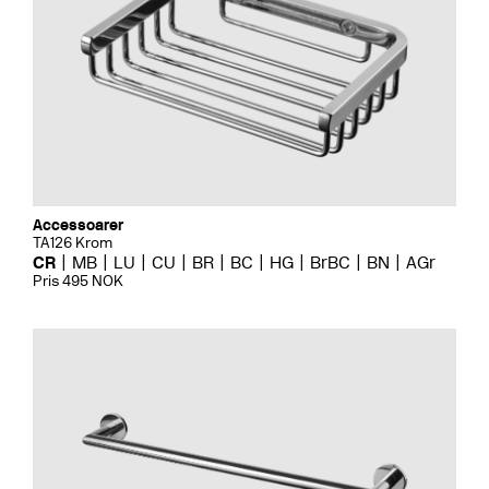
Accessoarer
TA126 Krom
CR
MB
LU
CU
BR
BC
HG
BrBC
BN
AGr
Pris 495 NOK