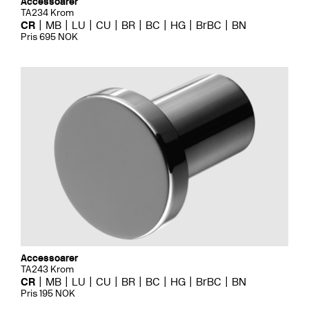
Accessoarer
TA234 Krom
CR
MB
LU
CU
BR
BC
HG
BrBC
BN
Pris 695 NOK
Accessoarer
TA243 Krom
CR
MB
LU
CU
BR
BC
HG
BrBC
BN
Pris 195 NOK