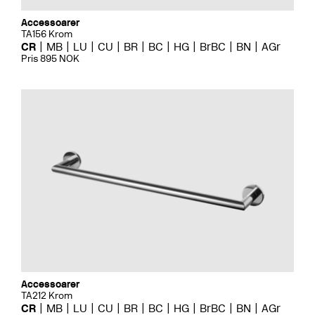
Accessoarer
TA156 Krom
CR
MB
LU
CU
BR
BC
HG
BrBC
BN
AGr
Pris 895 NOK
Accessoarer
TA212 Krom
CR
MB
LU
CU
BR
BC
HG
BrBC
BN
AGr