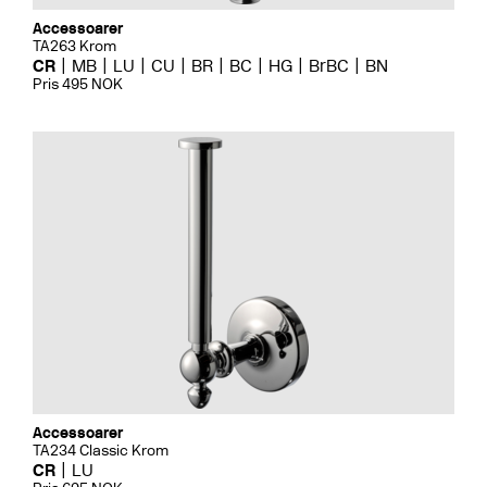
Accessoarer
TA263 Krom
CR
MB
LU
CU
BR
BC
HG
BrBC
BN
Pris 495 NOK
Accessoarer
TA234 Classic Krom
CR
LU