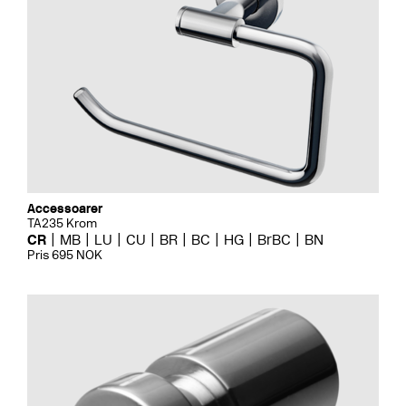
Accessoarer
TA235 Krom
CR
MB
LU
CU
BR
BC
HG
BrBC
BN
Pris 695 NOK