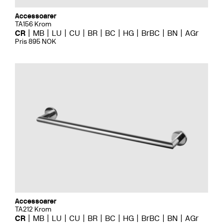
Accessoarer
TA156 Krom
CR
MB
LU
CU
BR
BC
HG
BrBC
BN
AGr
Pris 895 NOK
Accessoarer
TA212 Krom
CR
MB
LU
CU
BR
BC
HG
BrBC
BN
AGr