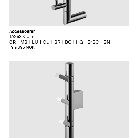
Accessoarer
TA253 Krom
CR
MB
LU
CU
BR
BC
HG
BrBC
BN
Pris 695 NOK