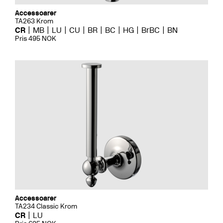
Accessoarer
TA263 Krom
CR
MB
LU
CU
BR
BC
HG
BrBC
BN
Pris 495 NOK
Accessoarer
TA234 Classic Krom
CR
LU