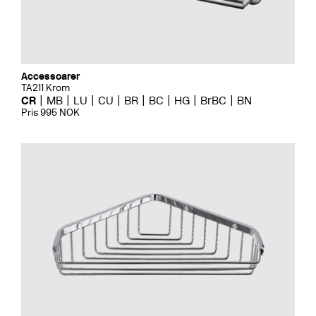
Accessoarer
TA211 Krom
CR
MB
LU
CU
BR
BC
HG
BrBC
BN
Pris 995 NOK