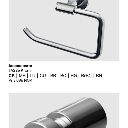
Accessoarer
TA235 Krom
CR
MB
LU
CU
BR
BC
HG
BrBC
BN
Pris 695 NOK