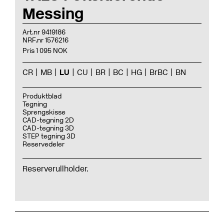
Messing
Art.nr 9419186
NRF.nr 1576216
Pris 1 095 NOK
CR
MB
LU
CU
BR
BC
HG
BrBC
BN
Produktblad
Tegning
Sprengskisse
CAD-tegning 2D
CAD-tegning 3D
STEP tegning 3D
Reservedeler
Reserverullholder.