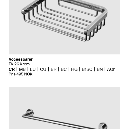
Accessoarer
TA126 Krom
CR
MB
LU
CU
BR
BC
HG
BrBC
BN
AGr
Pris 495 NOK