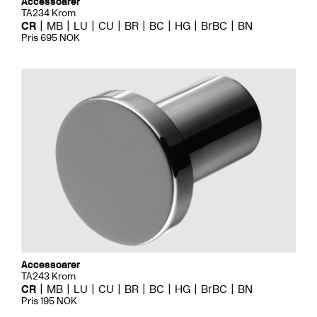
Accessoarer
TA234 Krom
CR
MB
LU
CU
BR
BC
HG
BrBC
BN
Pris 695 NOK
Accessoarer
TA243 Krom
CR
MB
LU
CU
BR
BC
HG
BrBC
BN
Pris 195 NOK