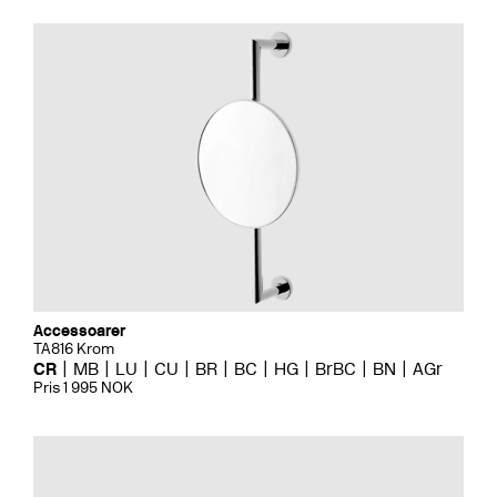
Accessoarer
TA816 Krom
CR
MB
LU
CU
BR
BC
HG
BrBC
BN
AGr
Pris 1 995 NOK