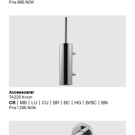
Pris 995 NOK
Accessoarer
TA220 Krom
CR
MB
LU
CU
BR
BC
HG
BrBC
BN
Pris 1 295 NOK