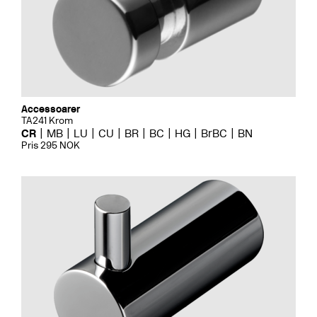
Accessoarer
TA241 Krom
CR
MB
LU
CU
BR
BC
HG
BrBC
BN
Pris 295 NOK