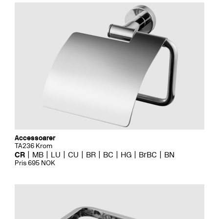
Accessoarer
TA236 Krom
CR
MB
LU
CU
BR
BC
HG
BrBC
BN
Pris 695 NOK