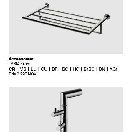
Accessoarer
TA814 Krom
CR
MB
LU
CU
BR
BC
HG
BrBC
BN
AGr
Pris 2 295 NOK