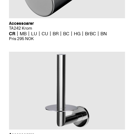
Accessoarer
TA242 Krom
CR
MB
LU
CU
BR
BC
HG
BrBC
BN
Pris 295 NOK