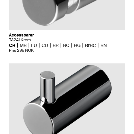
Accessoarer
TA241 Krom
CR
MB
LU
CU
BR
BC
HG
BrBC
BN
Pris 295 NOK