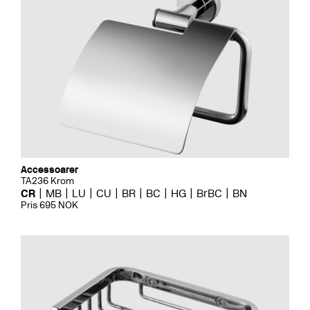
Accessoarer
TA236 Krom
CR
MB
LU
CU
BR
BC
HG
BrBC
BN
Pris 695 NOK