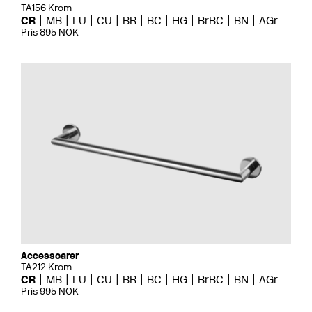
TA156 Krom
CR
MB
LU
CU
BR
BC
HG
BrBC
BN
AGr
Pris 895 NOK
Accessoarer
TA212 Krom
CR
MB
LU
CU
BR
BC
HG
BrBC
BN
AGr
Pris 995 NOK