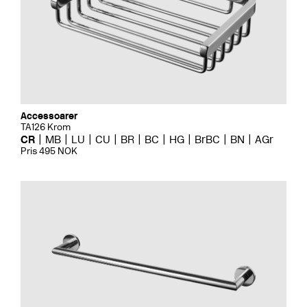
Accessoarer
TA126 Krom
CR
MB
LU
CU
BR
BC
HG
BrBC
BN
AGr
Pris 495 NOK