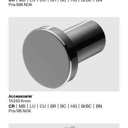
Pris 695 NOK
Accessoarer
TA243 Krom
CR
MB
LU
CU
BR
BC
HG
BrBC
BN
Pris 195 NOK