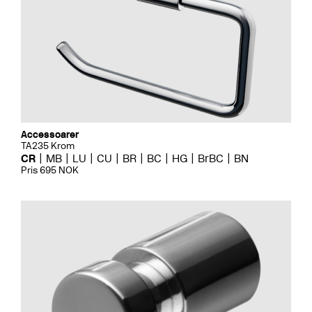
Accessoarer
TA235 Krom
CR
MB
LU
CU
BR
BC
HG
BrBC
BN
Pris 695 NOK