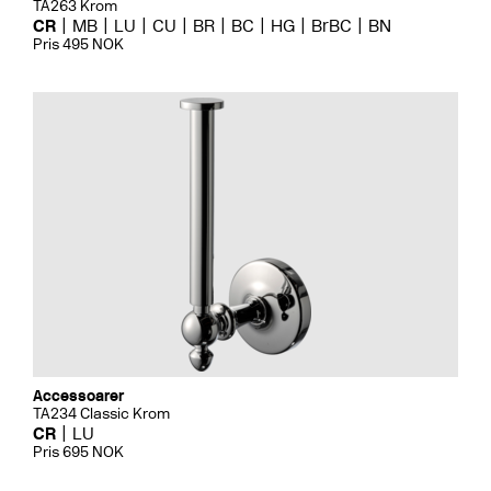
TA263 Krom
CR
MB
LU
CU
BR
BC
HG
BrBC
BN
Pris 495 NOK
Accessoarer
TA234 Classic Krom
CR
LU
Pris 695 NOK