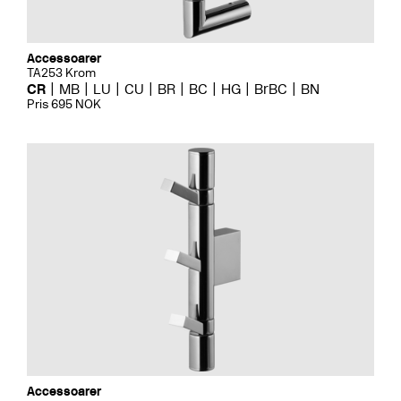
Accessoarer
TA253 Krom
CR
MB
LU
CU
BR
BC
HG
BrBC
BN
Pris 695 NOK
Accessoarer