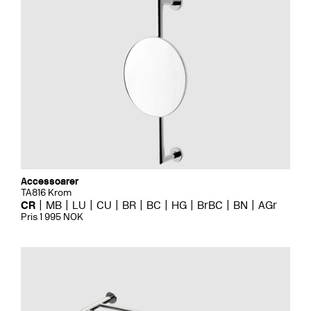
Accessoarer
TA816 Krom
CR
MB
LU
CU
BR
BC
HG
BrBC
BN
AGr
Pris 1 995 NOK