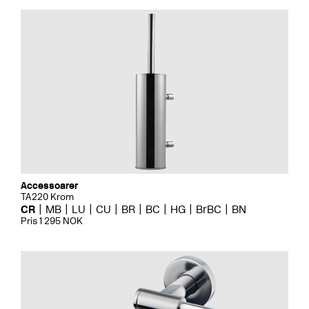
Accessoarer
TA220 Krom
CR
MB
LU
CU
BR
BC
HG
BrBC
BN
Pris 1 295 NOK