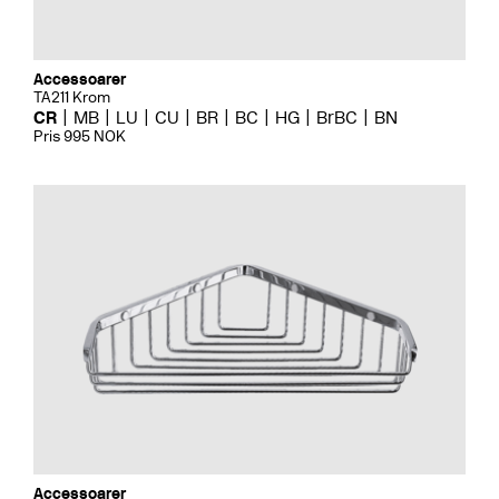
Accessoarer
TA211 Krom
CR
MB
LU
CU
BR
BC
HG
BrBC
BN
Pris 995 NOK
Accessoarer