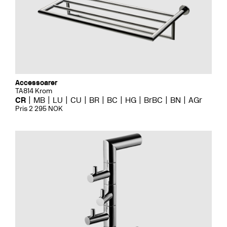
Accessoarer
TA814 Krom
CR
MB
LU
CU
BR
BC
HG
BrBC
BN
AGr
Pris 2 295 NOK