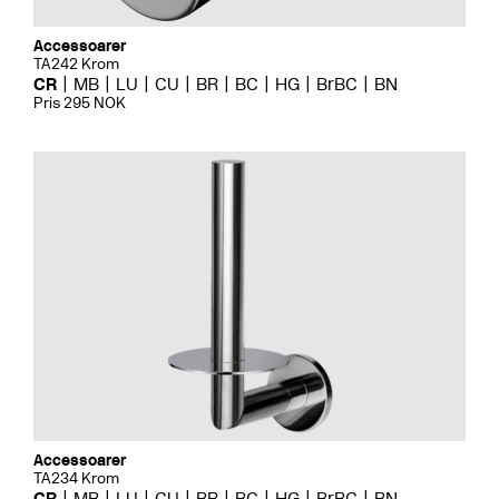
Accessoarer
TA242 Krom
CR
MB
LU
CU
BR
BC
HG
BrBC
BN
Pris 295 NOK
Accessoarer
TA234 Krom
CR
MB
LU
CU
BR
BC
HG
BrBC
BN