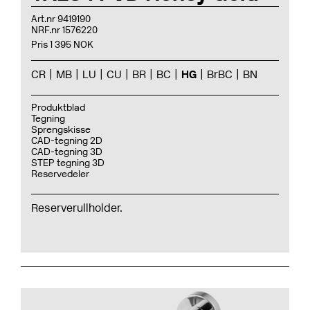
Art.nr 9419190
NRF.nr 1576220
Pris 1 395 NOK
CR
MB
LU
CU
BR
BC
HG
BrBC
BN
Produktblad
Tegning
Sprengskisse
CAD-tegning 2D
CAD-tegning 3D
STEP tegning 3D
Reservedeler
Reserverullholder.