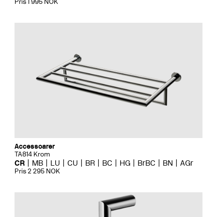
Pris 1 995 NOK
Accessoarer
TA814 Krom
CR
MB
LU
CU
BR
BC
HG
BrBC
BN
AGr
Pris 2 295 NOK