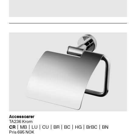
Accessoarer
TA236 Krom
CR
MB
LU
CU
BR
BC
HG
BrBC
BN
Pris 695 NOK