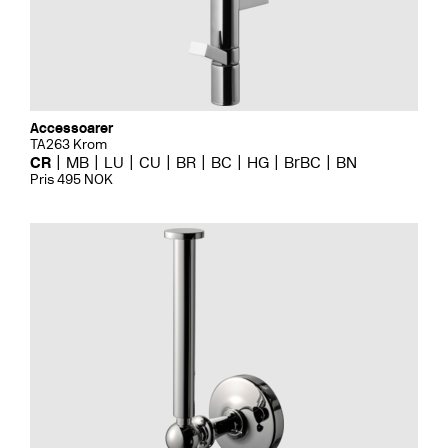
Accessoarer
TA263 Krom
CR
MB
LU
CU
BR
BC
HG
BrBC
BN
Pris 495 NOK