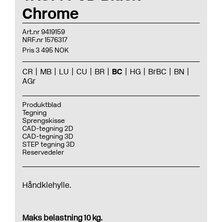
Chrome
Art.nr 9419159
NRF.nr 1576317
Pris 3 495 NOK
CR
MB
LU
CU
BR
BC
HG
BrBC
BN
AGr
Produktblad
Tegning
Sprengskisse
CAD-tegning 2D
CAD-tegning 3D
STEP tegning 3D
Reservedeler
Håndklehylle.
Maks belastning 10 kg.