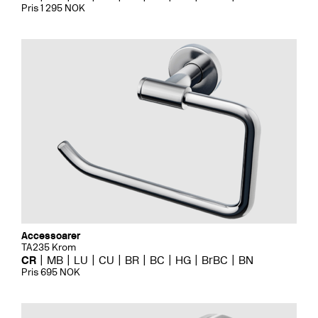
Pris 1 295 NOK
Accessoarer
TA235 Krom
CR
MB
LU
CU
BR
BC
HG
BrBC
BN
Pris 695 NOK