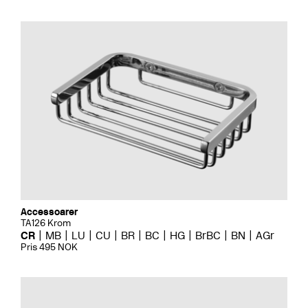
Accessoarer
TA126 Krom
CR
MB
LU
CU
BR
BC
HG
BrBC
BN
AGr
Pris 495 NOK