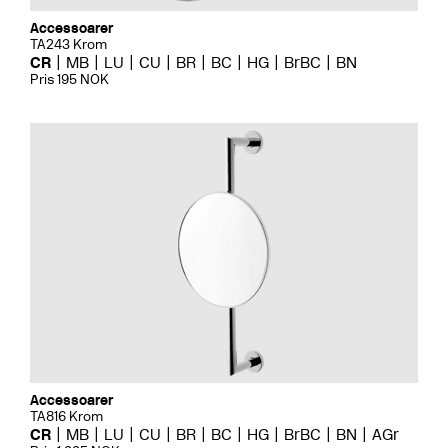
Accessoarer
TA243 Krom
CR
MB
LU
CU
BR
BC
HG
BrBC
BN
Pris 195 NOK
Accessoarer
TA816 Krom
CR
MB
LU
CU
BR
BC
HG
BrBC
BN
AGr