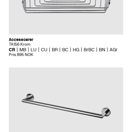
Accessoarer
TA156 Krom
CR
MB
LU
CU
BR
BC
HG
BrBC
BN
AGr
Pris 895 NOK