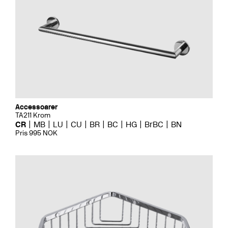
Accessoarer
TA211 Krom
CR
MB
LU
CU
BR
BC
HG
BrBC
BN
Pris 995 NOK