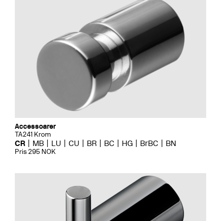
Accessoarer
TA241 Krom
CR
MB
LU
CU
BR
BC
HG
BrBC
BN
Pris 295 NOK