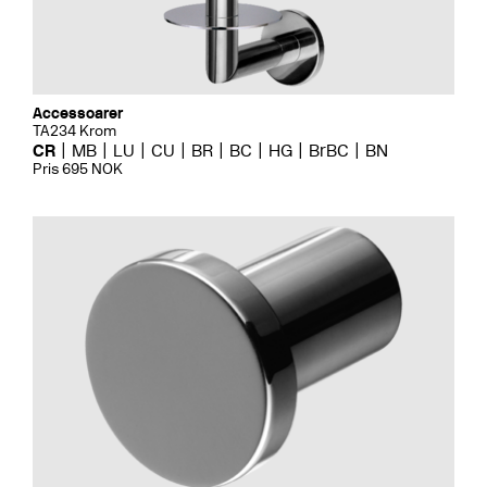
Accessoarer
TA234 Krom
CR
MB
LU
CU
BR
BC
HG
BrBC
BN
Pris 695 NOK