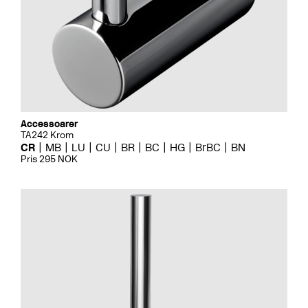
Accessoarer
TA242 Krom
CR
MB
LU
CU
BR
BC
HG
BrBC
BN
Pris 295 NOK