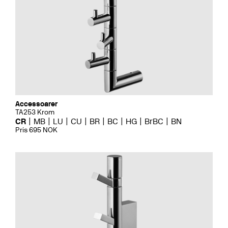
Accessoarer
TA253 Krom
CR
MB
LU
CU
BR
BC
HG
BrBC
BN
Pris 695 NOK