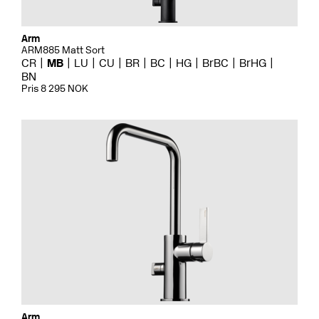
Arm
ARM885 Matt Sort
CR
MB
LU
CU
BR
BC
HG
BrBC
BrHG
BN
Pris 8 295 NOK
Arm