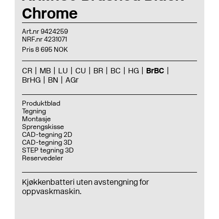
Chrome
Art.nr 9424259
NRF.nr 4231071
Pris 8 695 NOK
CR
MB
LU
CU
BR
BC
HG
BrBC
BrHG
BN
AGr
Produktblad
Tegning
Montasje
Sprengskisse
CAD-tegning 2D
CAD-tegning 3D
STEP tegning 3D
Reservedeler
Kjøkkenbatteri uten avstengning for
oppvaskmaskin.