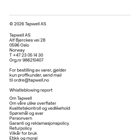
© 2026 Tapwell AS
Tapwell AS
Alf Bjerckes vei 28
0596 Oslo
Norway
T +47 23 05 14 30
Org.nr 986210407
For bestilling av varer, gjelder
kun proffkunder, send mail
til
ordre@tapwell.no
Whistleblowing report
Om Tapwell
Om våre ulike overflater
Kvalitetskontroll og vedlikehold
Spørsmål og svar
Personvern
Garanti og reklamasjonspolicy
Returpolicy
Vilkår for bruk
Etikk og moral