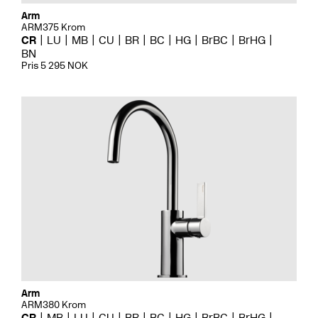
Arm
ARM375 Krom
CR
LU
MB
CU
BR
BC
HG
BrBC
BrHG
BN
Pris 5 295 NOK
Arm
ARM380 Krom
CR
MB
LU
CU
BR
BC
HG
BrBC
BrHG