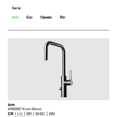
Serie:
Arm
Evo
Classic
Rin
Arm
ARM887 Krom Mono
CR
LU
BR
BrBC
BN