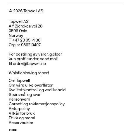
© 2026 Tapwell AS
Tapwell AS
Alf Bjerckes vei 28
0596 Oslo
Norway
T +47 23 05 14 30
Org.nr 986210407
For bestilling av varer, gjelder
kun proffkunder, send mail
til
ordre@tapwell.no
Whistleblowing report
Om Tapwell
Om våre ulike overflater
Kvalitetskontroll og vedlikehold
Spørsmål og svar
Personvern
Garanti og reklamasjonspolicy
Returpolicy
Vilkår for bruk
Etikk og moral
Reservedeler
Dusj