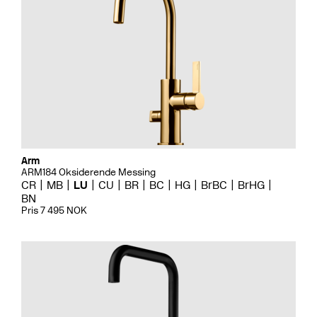
Arm
ARM184 Oksiderende Messing
CR
MB
LU
CU
BR
BC
HG
BrBC
BrHG
BN
Pris 7 495 NOK