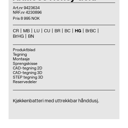
Art.nr 9423634
NRF.nr 4230896
Pris 8 995 NOK
CR
MB
LU
CU
BR
BC
HG
BrBC
BrHG
BN
Produktblad
Tegning
Montasje
Sprengskisse
CAD-tegning 2D
CAD-tegning 3D
STEP tegning 3D
Reservedeler
Kjøkkenbatteri med uttrekkbar hånddusj.