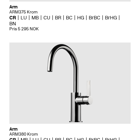
Arm
ARM375 Krom
CR
LU
MB
CU
BR
BC
HG
BrBC
BrHG
BN
Pris 5 295 NOK
Arm
ARM380 Krom
CR
MB
LU
CU
BR
BC
HG
BrBC
BrHG