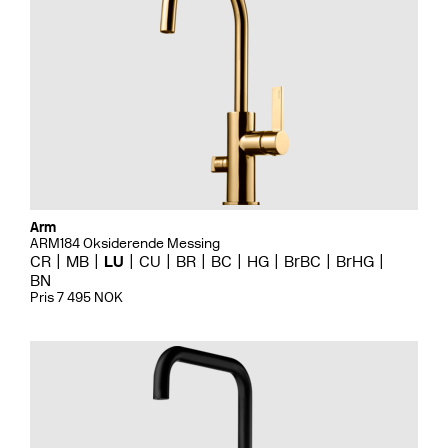
Arm
ARM184 Oksiderende Messing
CR
MB
LU
CU
BR
BC
HG
BrBC
BrHG
BN
Pris 7 495 NOK