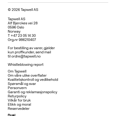
© 2026 Tapwell AS
Tapwell AS
Alf Bjerckes vei 28
0596 Oslo
Norway
T +47 23 05 14 30
Org.nr 986210407
For bestilling av varer, gjelder
kun proffkunder, send mail
til
ordre@tapwell.no
Whistleblowing report
Om Tapwell
Om våre ulike overflater
Kvalitetskontroll og vedlikehold
Spørsmål og svar
Personvern
Garanti og reklamasjonspolicy
Returpolicy
Vilkår for bruk
Etikk og moral
Reservedeler
Dusj