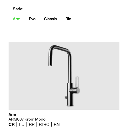
Serie:
Arm
Evo
Classic
Rin
Arm
ARM887 Krom Mono
CR
LU
BR
BrBC
BN