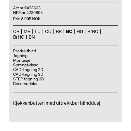
Art.nr 9423633
NRF.nr 4230895
Pris 8 995 NOK
CR
MB
LU
CU
BR
BC
HG
BrBC
BrHG
BN
Produktblad
Tegning
Montasje
Sprengskisse
CAD-tegning 2D
CAD-tegning 3D
STEP tegning 3D
Reservedeler
Kjøkkenbatteri med uttrekkbar hånddusj.