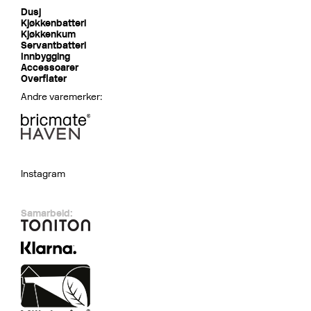
Dusj
Kjøkkenbatteri
Kjøkkenkum
Servantbatteri
Innbygging
Accessoarer
Overflater
Andre varemerker:
Instagram
Samarbeid: