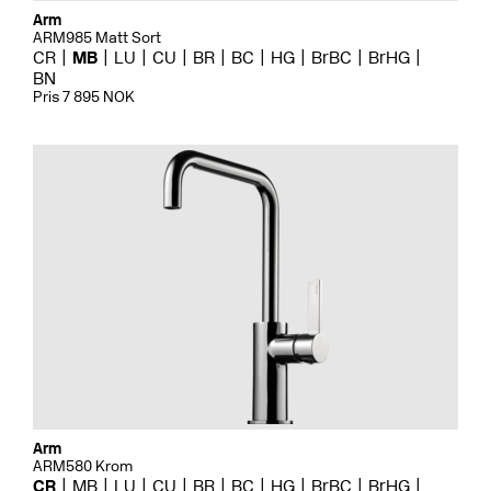
Arm
ARM985 Matt Sort
CR
MB
LU
CU
BR
BC
HG
BrBC
BrHG
BN
Pris 7 895 NOK
Arm
ARM580 Krom
CR
MB
LU
CU
BR
BC
HG
BrBC
BrHG