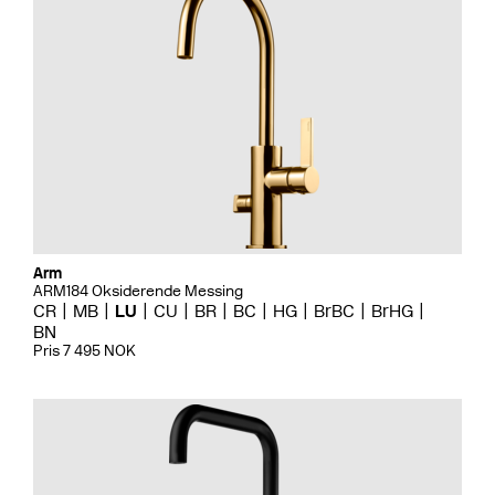
Arm
ARM184 Oksiderende Messing
CR
MB
LU
CU
BR
BC
HG
BrBC
BrHG
BN
Pris 7 495 NOK