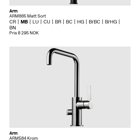
Arm
ARM885 Matt Sort
CR
MB
LU
CU
BR
BC
HG
BrBC
BrHG
BN
Pris 8 295 NOK
Arm
ARM584 Krom