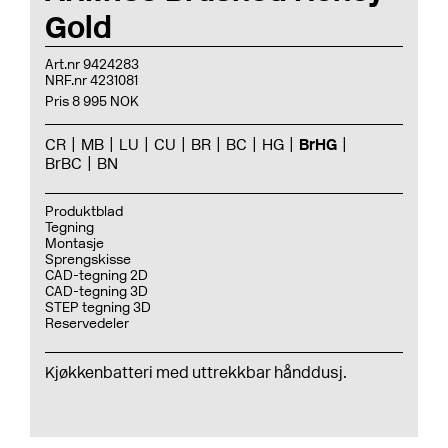
Gold
Art.nr 9424283
NRF.nr 4231081
Pris 8 995 NOK
CR
MB
LU
CU
BR
BC
HG
BrHG
BrBC
BN
Produktblad
Tegning
Montasje
Sprengskisse
CAD-tegning 2D
CAD-tegning 3D
STEP tegning 3D
Reservedeler
Kjøkkenbatteri med uttrekkbar hånddusj.