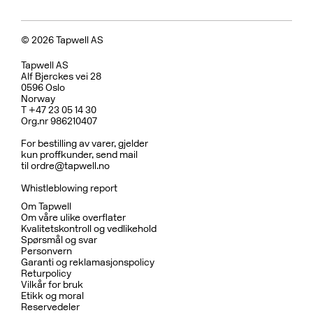
© 2026 Tapwell AS
Tapwell AS
Alf Bjerckes vei 28
0596 Oslo
Norway
T +47 23 05 14 30
Org.nr 986210407
For bestilling av varer, gjelder
kun proffkunder, send mail
til
ordre@tapwell.no
Whistleblowing report
Om Tapwell
Om våre ulike overflater
Kvalitetskontroll og vedlikehold
Spørsmål og svar
Personvern
Garanti og reklamasjonspolicy
Returpolicy
Vilkår for bruk
Etikk og moral
Reservedeler