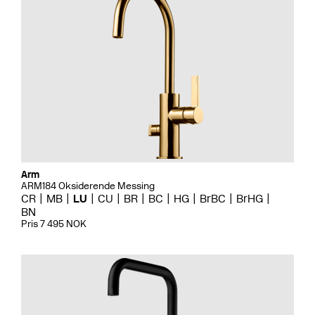
Arm
ARM184 Oksiderende Messing
CR
MB
LU
CU
BR
BC
HG
BrBC
BrHG
BN
Pris 7 495 NOK