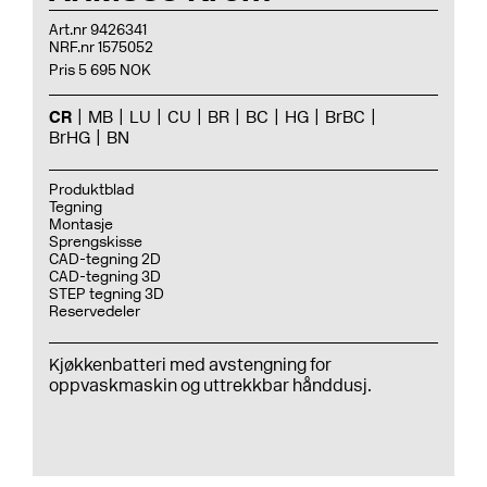
Art.nr 9426341
NRF.nr 1575052
Pris 5 695 NOK
CR
MB
LU
CU
BR
BC
HG
BrBC
BrHG
BN
Produktblad
Tegning
Montasje
Sprengskisse
CAD-tegning 2D
CAD-tegning 3D
STEP tegning 3D
Reservedeler
Kjøkkenbatteri med avstengning for
oppvaskmaskin og uttrekkbar hånddusj.