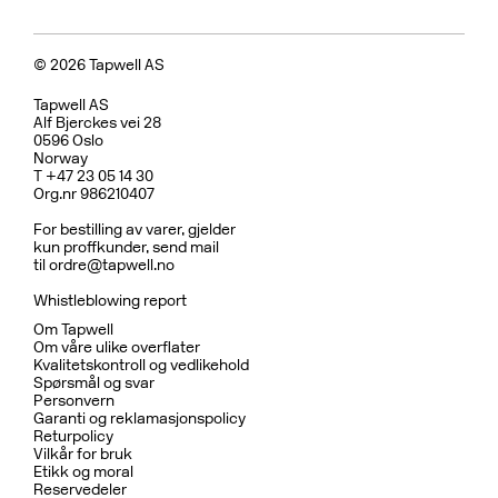
© 2026 Tapwell AS
Tapwell AS
Alf Bjerckes vei 28
0596 Oslo
Norway
T +47 23 05 14 30
Org.nr 986210407
For bestilling av varer, gjelder
kun proffkunder, send mail
til
ordre@tapwell.no
Whistleblowing report
Om Tapwell
Om våre ulike overflater
Kvalitetskontroll og vedlikehold
Spørsmål og svar
Personvern
Garanti og reklamasjonspolicy
Returpolicy
Vilkår for bruk
Etikk og moral
Reservedeler