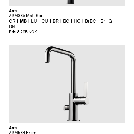
Arm
ARM885 Matt Sort
CR
MB
LU
CU
BR
BC
HG
BrBC
BrHG
BN
Pris 8 295 NOK
Arm
ARM584 Krom