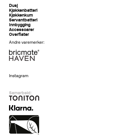
Dusj
Kjøkkenbatteri
Kjøkkenkum
Servantbatteri
Innbygging
Accessoarer
Overflater
Andre varemerker:
Instagram
Samarbeid: