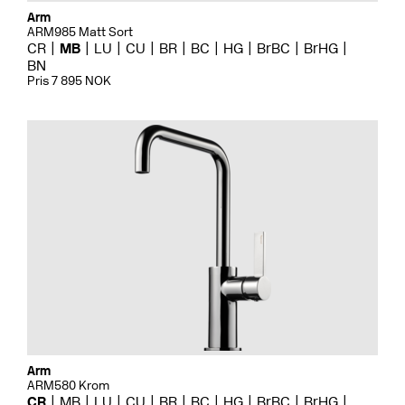
Arm
ARM985 Matt Sort
CR
MB
LU
CU
BR
BC
HG
BrBC
BrHG
BN
Pris 7 895 NOK
Arm
ARM580 Krom
CR
MB
LU
CU
BR
BC
HG
BrBC
BrHG