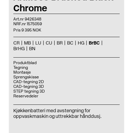
Chrome
Art.nr 9426348
NRF.nr 1575059
Pris 9 395 NOK
CR
MB
LU
CU
BR
BC
HG
BrBC
BrHG
BN
Produktblad
Tegning
Montasje
Sprengskisse
CAD-tegning 2D
CAD-tegning 3D
STEP tegning 3D
Reservedeler
Kjøkkenbatteri med avstengning for
oppvaskmaskin og uttrekkbar hånddusj.