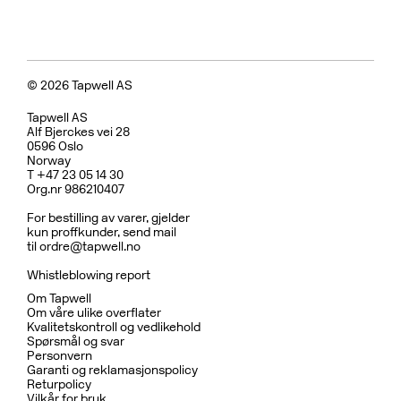
© 2026 Tapwell AS
Tapwell AS
Alf Bjerckes vei 28
0596 Oslo
Norway
T +47 23 05 14 30
Org.nr 986210407
For bestilling av varer, gjelder
kun proffkunder, send mail
til
ordre@tapwell.no
Whistleblowing report
Om Tapwell
Om våre ulike overflater
Kvalitetskontroll og vedlikehold
Spørsmål og svar
Personvern
Garanti og reklamasjonspolicy
Returpolicy
Vilkår for bruk