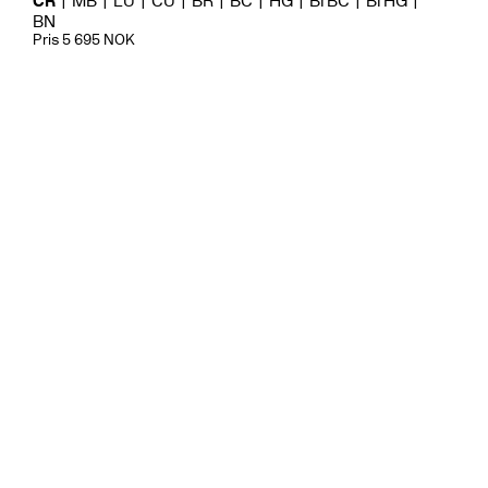
CR
MB
LU
CU
BR
BC
HG
BrBC
BrHG
BN
Pris 5 695 NOK